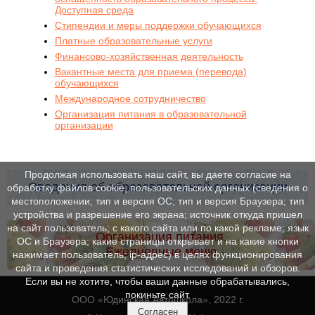
Доступная среда
Стипендии и меры поддержки обучающихся
Платные образовательные услуги
Финансово-хозяйственная деятельность
Вакантные места для приема (перевода)
обучающихся
Международное сотрудничество
Организация питания в образовательной
организации
Продолжая использовать наш сайт, вы даете согласие на
Сведения об образовательной организации
обработку файлов cookie, пользовательских данных (сведения о
местоположении; тип и версия ОС; тип и версия Браузера; тип
устройства и разрешение его экрана; источник откуда пришел
на сайт пользователь; с какого сайта или по какой рекламе; язык
Организация питания.
ОС и Браузера; какие страницы открывает и на какие кнопки
Ежедневные меню
нажимает пользователь; ip-адрес) в целях функционирования
сайта и проведения статистических исследований и обзоров.
Если вы не хотите, чтобы ваши данные обрабатывались,
покиньте сайт.
ООО «Юдинская Автошкола», 2022 г.
Согласен